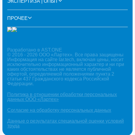
ЭКСПЕРТИЗА | ОПЫТ
ПРОЧЕЕ
Разработано в AST.ONE
© 2016 - 2026 ООО «Лартех». Все права защищены
Информация на сайте lar.tech, включая цены, носит
исключительно информационный характер и ни при
каких обстоятельствах не является публичной
офертой, определяемой положениями пункта 2
статьи 437 Гражданского кодекса Российской
Федерации.
Политика в отношении обработки персональных
данных ООО «Лартех»
Согласие на обработку персональных данных
Данные о результатах специальной оценки условий
труда