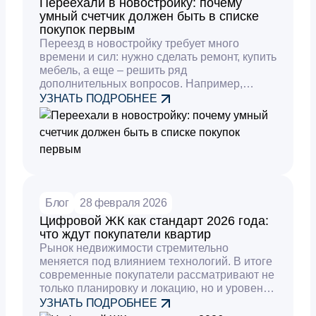
Переехали в новостройку: почему
умный счетчик должен быть в списке
покупок первым
Переезд в новостройку требует много
времени и сил: нужно сделать ремонт, купить
мебель, а еще – решить ряд
дополнительных вопросов. Например,
решить вопрос с учетом тепла,
УЗНАТЬ ПОДРОБНЕЕ
электроэнергии и воды.
Блог
28 февраля 2026
Цифровой ЖК как стандарт 2026 года:
что ждут покупатели квартир
Рынок недвижимости стремительно
меняется под влиянием технологий. В итоге
современные покупатели рассматривают не
только планировку и локацию, но и уровень
электронной инфраструктуры. Цифровой
УЗНАТЬ ПОДРОБНЕЕ
ЖК постепенно превращается в норму и