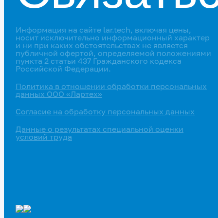
Информация на сайте lar.tech, включая цены,
носит исключительно информационный характер
и ни при каких обстоятельствах не является
публичной офертой, определяемой положениями
пункта 2 статьи 437 Гражданского кодекса
Российской Федерации.
Политика в отношении обработки персональных
данных ООО «Лартех»
Согласие на обработку персональных данных
Данные о результатах специальной оценки
условий труда