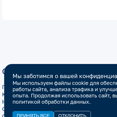
О компании
Продукция
Мы заботимся о вашей конфиденци
Мы используем файлы cookie для обесп
ГК Лартех
Счетчики электроэне
работы сайта, анализа трафика и улуч
Карьера
Счетчики воды
опыта. Продолжая использовать сайт, в
Научная деятельность
политикой обработки данных
Счетчики тепла
.
Сертификаты
Освещение
ПРИНЯТЬ ВСЕ
ОТКЛОНИТЬ
Отзывы
Счетчики газа