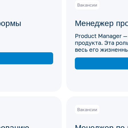
Вакансии
формы
Менеджер про
Product Manager —
продукта. Эта рол
весь его жизненны
массовое произво
Вакансии
рованию
Менеджер по 