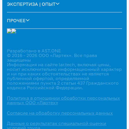
ЭКСПЕРТИЗА | ОПЫТ
ПРОЧЕЕ
Разработано в AST.ONE
© 2016 - 2026 ООО «Лартех». Все права
защищены
Информация на сайте lar.tech, включая цены,
носит исключительно информационный характер
и ни при каких обстоятельствах не является
публичной офертой, определяемой
положениями пункта 2 статьи 437 Гражданского
кодекса Российской Федерации.
Политика в отношении обработки персональных
данных ООО «Лартех»
Согласие на обработку персональных данных
Данные о результатах специальной оценки
условий труда