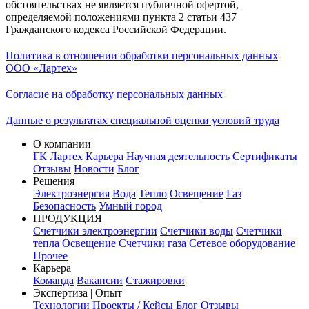
обстоятельствах не является публичной офертой,
определяемой положениями пункта 2 статьи 437
Гражданского кодекса Российской Федерации.
Политика в отношении обработки персональных данных
ООО «Лартех»
Согласие на обработку персональных данных
Данные о результатах специальной оценки условий труда
О компании
ГК Лартех
Карьера
Научная деятельность
Сертификаты
Отзывы
Новости
Блог
Решения
Электроэнергия
Вода
Тепло
Освещение
Газ
Безопасность
Умный город
ПРОДУКЦИЯ
Счетчики электроэнергии
Счетчики воды
Счетчики
тепла
Освещение
Счетчики газа
Сетевое оборудование
Прочее
Карьера
Команда
Вакансии
Стажировки
Экспертиза | Опыт
Технологии
Проекты / Кейсы
Блог
Отзывы