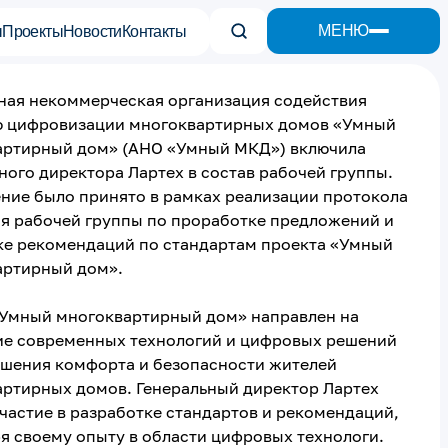
МЕНЮ
ы
Проекты
Новости
Контакты
ная некоммерческая организация содействия
ю цифровизации многоквартирных домов «Умный
артирный дом» (АНО «Умный МКД») включила
ного директора Лартех в состав рабочей группы.
ние было принято в рамках реализации протокола
я рабочей группы по проработке предложений и
ке рекомендаций по стандартам проекта «Умный
артирный дом».
«Умный многоквартирный дом» направлен на
ие современных технологий и цифровых решений
ышения комфорта и безопасности жителей
ртирных домов. Генеральный директор Лартех
частие в разработке стандартов и рекомендаций,
я своему опыту в области цифровых технологи.