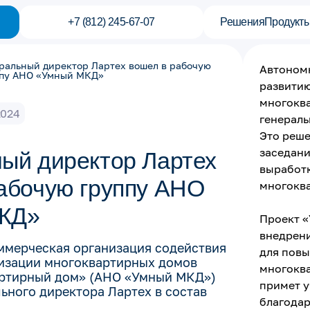
+7 (812) 245-67-07
Решения
Продукт
ральный директор Лартех вошел в рабочую
Автоном
ппу АНО «Умный МКД»
развити
многокв
2024
генераль
Это реше
заседани
ый директор Лартех
выработ
абочую группу АНО
многокв
КД»
Проект 
внедрен
ммерческая организация содействия
для пов
изации многоквартирных домов
многоква
ртирный дом» (АНО «Умный МКД»)
примет у
ьного директора Лартех в состав
благодар