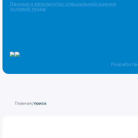
Данные о результатах специальной оценки
условий труда
Разработа
Главная
/
поиск