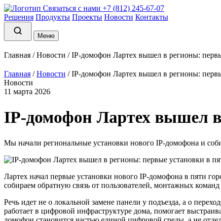
Связаться с нами
+7 (812) 245-67-07
Решения
Продукты
Проекты
Новости
Контакты
Меню
Главная
/
Новости
/
IP-домофон Лартех вышел в регионы: первы
Главная
/
Новости
/
IP-домофон Лартех вышел в регионы: первы
Новости
11 марта 2026
IP-домофон Лартех вышел в
Мы начали региональные установки нового IP-домофона и соби
Лартех начал первые установки нового IP-домофона в пяти гор
собираем обратную связь от пользователей, монтажных команд 
Речь идет не о локальной замене панели у подъезда, а о пере
работает в цифровой инфраструктуре дома, помогает выстраив
домофон становится частью единой цифровой среды, а не отде