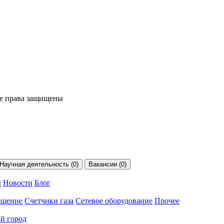
се права защищены
Научная деятельность (0)
Вакансии (0)
ы
Новости
Блог
ещение
Счетчики газа
Сетевое оборудование
Прочее
й город