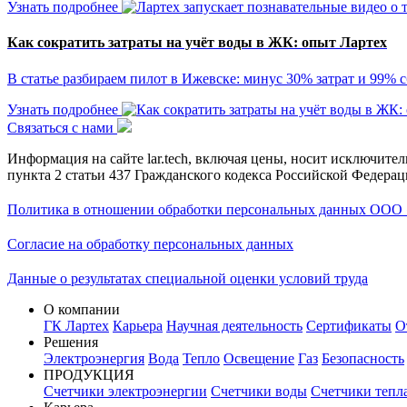
Узнать подробнее
Как сократить затраты на учёт воды в ЖК: опыт Лартех
В статье разбираем пилот в Ижевске: минус 30% затрат и 99% 
Узнать подробнее
Связаться с нами
Информация на сайте lar.tech, включая цены, носит исключит
пункта 2 статьи 437 Гражданского кодекса Российской Федерац
Политика в отношении обработки персональных данных ООО 
Согласие на обработку персональных данных
Данные о результатах специальной оценки условий труда
О компании
ГК Лартех
Карьера
Научная деятельность
Сертификаты
О
Решения
Электроэнергия
Вода
Тепло
Освещение
Газ
Безопасность
ПРОДУКЦИЯ
Счетчики электроэнергии
Счетчики воды
Счетчики тепл