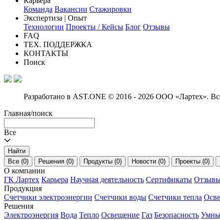
Карьера
Команда
Вакансии
Стажировки
Экспертиза | Опыт
Технологии
Проекты / Кейсы
Блог
Отзывы
FAQ
ТЕХ. ПОДДЕРЖКА
КОНТАКТЫ
Поиск
Разработано в AST.ONE
© 2016 - 2026 ООО «Лартех». В
Главная
/
поиск
Все
Найти
Все (0)
Решения (0)
Продукты (0)
Новости (0)
Проекты (0)
О компании
ГК Лартех
Карьера
Научная деятельность
Сертификаты
Отзыв
Продукция
Счетчики электроэнергии
Счетчики воды
Счетчики тепла
Осв
Решения
Электроэнергия
Вода
Тепло
Освещение
Газ
Безопасность
Умны