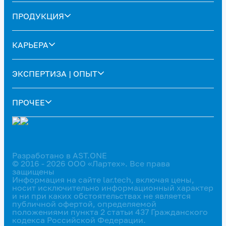
ПРОДУКЦИЯ
КАРЬЕРА
ЭКСПЕРТИЗА | ОПЫТ
ПРОЧЕЕ
Разработано в AST.ONE
© 2016 - 2026 ООО «Лартех». Все права
защищены
Информация на сайте lar.tech, включая цены,
носит исключительно информационный характер
и ни при каких обстоятельствах не является
публичной офертой, определяемой
положениями пункта 2 статьи 437 Гражданского
кодекса Российской Федерации.