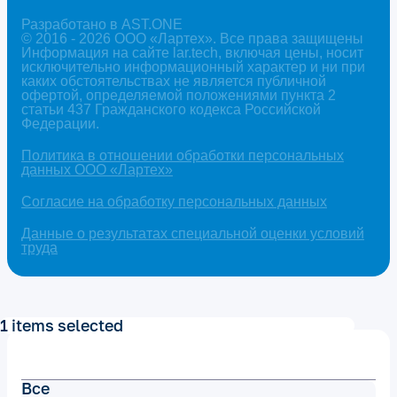
Разработано в AST.ONE
© 2016 - 2026 ООО «Лартех». Все права защищены
Информация на сайте lar.tech, включая цены, носит
исключительно информационный характер и ни при
каких обстоятельствах не является публичной
офертой, определяемой положениями пункта 2
статьи 437 Гражданского кодекса Российской
Федерации.
Политика в отношении обработки персональных
данных ООО «Лартех»
Согласие на обработку персональных данных
Данные о результатах специальной оценки условий
труда
1 items selected
Все