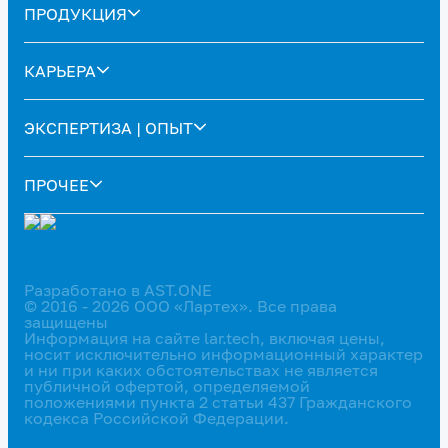
ПРОДУКЦИЯ
КАРЬЕРА
ЭКСПЕРТИЗА | ОПЫТ
ПРОЧЕЕ
Разработано в AST.ONE
© 2016 - 2026 ООО «Лартех». Все права
защищены
Информация на сайте lar.tech, включая цены,
носит исключительно информационный характер
и ни при каких обстоятельствах не является
публичной офертой, определяемой
положениями пункта 2 статьи 437 Гражданского
кодекса Российской Федерации.